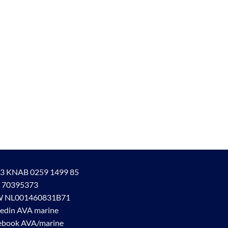
3 KNAB 0259 1499 85
 70395373
 NL001460831B71
kedin AVA marine
ebook AVA/marine