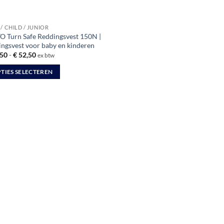
/ CHILD / JUNIOR
O Turn Safe Reddingsvest 150N |
ingsvest voor baby en kinderen
Prijsklasse:
50
-
€
52,50
ex btw
€ 49,50
tot
TIES SELECTEREN
€ 52,50
uct
dere
ties.
zen
en
uctpagina