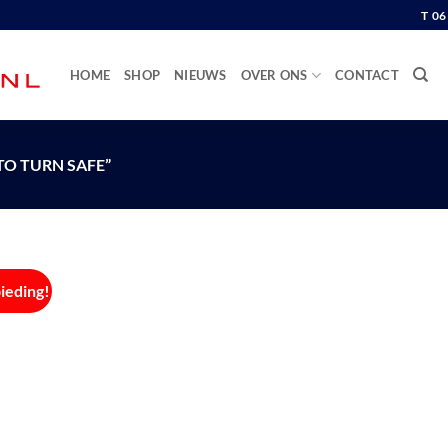
T 0
HOME
SHOP
NIEUWS
OVER ONS
CONTACT
O TURN SAFE”
ieding!