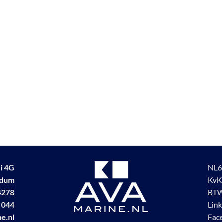
i 4G
NL6
udum
KvK
4278
BTW
 044
Lin
e.nl
Fac