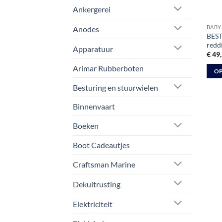
Ankergerei
BABY 
Anodes
BEST
redd
Apparatuur
€
49,
Arimar Rubberboten
OP
Dit
Besturing en stuurwielen
prod
Binnenvaart
heeft
meer
Boeken
varia
Deze
Boot Cadeautjes
optie
kan
Craftsman Marine
geko
Dekuitrusting
word
op
Elektriciteit
de
prod