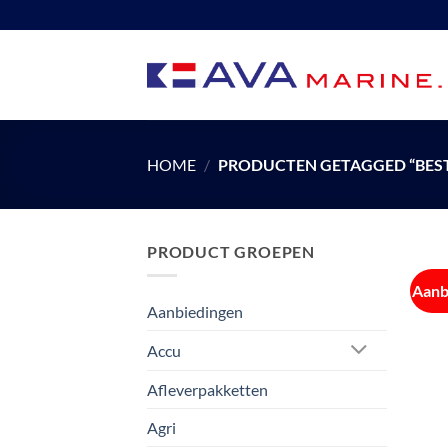
Ga
naar
inhoud
HOME
/
PRODUCTEN GETAGGED “BEST
PRODUCT GROEPEN
Aanb
Aanbiedingen
Accu
Afleverpakketten
Agri