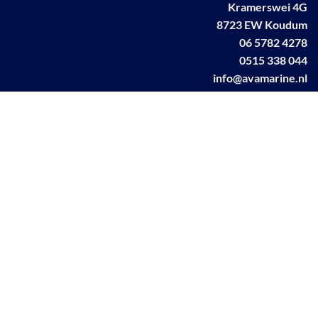
Kramerswei 4G
8723 EW Koudum
06 5782 4278
0515 338 044
info@avamarine.nl
NL63 KNAB 0259 1499 85
KvK 70395373
BTW NL001460831B71
Linkedin AVA marine
Facebook AVA/marine