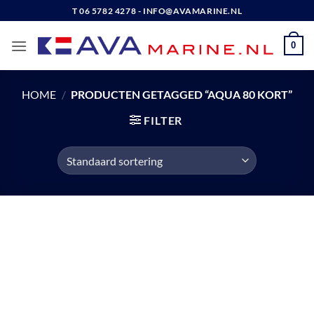
Ga
T 06 5782 4278 - INFO@AVAMARINE.NL
naar
inhoud
0
HOME
/
PRODUCTEN GETAGGED “AQUA 80 KORT”
FILTER