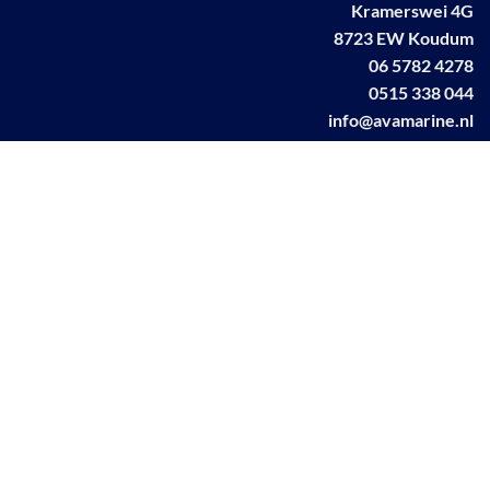
Kramerswei 4G
8723 EW Koudum
06 5782 4278
0515 338 044
info@avamarine.nl
NL63 KNAB 0259 1499 85
KvK 70395373
BTW NL001460831B71
Linkedin AVA marine
Facebook AVA/marine