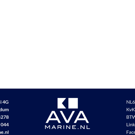
i 4G
NL6
udum
KvK
4278
BTW
 044
Lin
e.nl
Fac