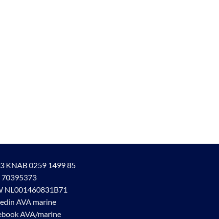
3 KNAB 0259 1499 85
 70395373
 NL001460831B71
kedin AVA marine
ebook AVA/marine