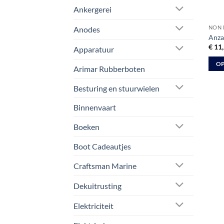
Ankergerei
NON 
Anodes
Anza
€
11,
Apparatuur
OP
Arimar Rubberboten
Dit
prod
Besturing en stuurwielen
heeft
Binnenvaart
meer
varia
Boeken
Deze
optie
Boot Cadeautjes
kan
Craftsman Marine
geko
word
Dekuitrusting
op
de
Elektriciteit
prod