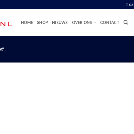
T 0
HOME
SHOP
NIEUWS
OVER ONS
CONTACT
A”