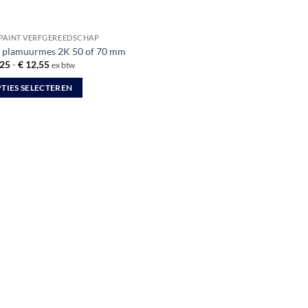
PAINT VERFGEREEDSCHAP
 plamuurmes 2K 50 of 70 mm
Prijsklasse:
25
-
€
12,55
ex btw
€ 11,25
tot
TIES SELECTEREN
€ 12,55
uct
dere
ties.
zen
en
uctpagina