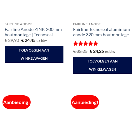
FAIRLINE ANODE
FAIRLINE ANODE
Fairline Anode ZINK 200 mm
Fairline Tecnoseal aluminium
boutmontage | Tecnoseal
anode 320 mm boutmontage
Oorspronkelijke
Huidige
€
29,90
€
24,45
ex btw
prijs
prijs
was:
is:
TOEVOEGEN AAN
Gewaardeerd
Oorspronkelijke
Huidige
€
32,25
€
24,25
ex btw
€ 29,90.
€ 24,45.
prijs
prijs
5
uit 5
WINKELWAGEN
was:
is:
TOEVOEGEN AAN
€ 32,25.
€ 24,25.
WINKELWAGEN
Aanbieding!
Aanbieding!