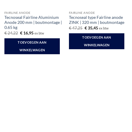
FAIRLINE ANODE
FAIRLINE ANODE
Tecnoseal Fairline Aluminium
Tecnoseal type Fairline anode
Anode 200 mm | boutmontage |
ZINK | 320 mm | boutmontage
0.65 kg
Oorspronkelijke
Huidige
€
47,25
€
35,45
ex btw
prijs
prijs
Oorspronkelijke
Huidige
€
24,22
€
16,95
ex btw
was:
is:
prijs
prijs
TOEVOEGEN AAN
€ 47,25.
€ 35,45.
was:
is:
TOEVOEGEN AAN
€ 24,22.
€ 16,95.
WINKELWAGEN
WINKELWAGEN