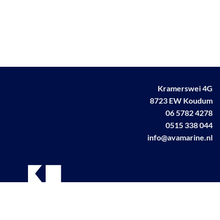
Kramerswei 4G
8723 EW Koudum
06 5782 4278
0515 338 044
info@avamarine.nl