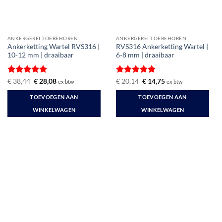
ANKERGEREI TOEBEHOREN
ANKERGEREI TOEBEHOREN
Ankerketting Wartel RVS316 |
RVS316 Ankerketting Wartel |
10-12 mm | draaibaar
6-8 mm | draaibaar
Gewaardeerd
Oorspronkelijke
Huidige
Gewaardeerd
Oorspronkelijke
Huidige
€
38,44
€
28,08
€
20,14
€
14,75
ex btw
ex btw
prijs
prijs
prijs
prijs
5
uit 5
5
uit 5
was:
is:
was:
is:
TOEVOEGEN AAN
TOEVOEGEN AAN
€ 38,44.
€ 28,08.
€ 20,14.
€ 14,75.
WINKELWAGEN
WINKELWAGEN