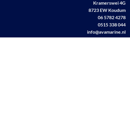
Kramerswei 4G
8723 EW Koudum
06 5782 4278
0515 338 044
info@avamarine.nl
NL63 KNAB 0259 1499 85
KvK 70395373
BTW NL001460831B71
Linkedin AVA marine
Facebook AVA/marine