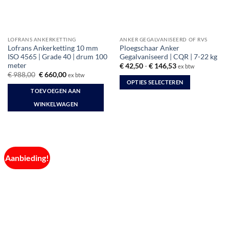
LOFRANS ANKERKETTING
ANKER GEGALVANISEERD OF RVS
Lofrans Ankerketting 10 mm
Ploegschaar Anker
ISO 4565 | Grade 40 | drum 100
Gegalvaniseerd | CQR | 7-22 kg
meter
Prijsklasse:
€
42,50
-
€
146,53
ex btw
€ 42,50
Oorspronkelijke
Huidige
€
988,00
€
660,00
ex btw
tot
prijs
prijs
OPTIES SELECTEREN
€ 146,53
was:
is:
TOEVOEGEN AAN
Dit
€ 988,00.
€ 660,00.
WINKELWAGEN
product
heeft
meerdere
variaties.
Deze
Aanbieding!
optie
kan
gekozen
worden
op
de
productpagina