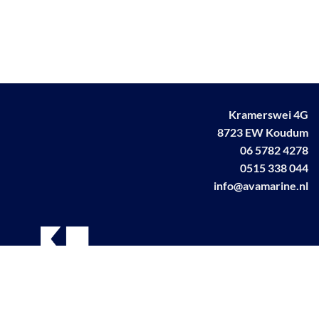
Kramerswei 4G
8723 EW Koudum
06 5782 4278
0515 338 044
info@avamarine.nl