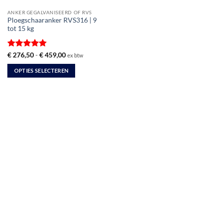
ANKER GEGALVANISEERD OF RVS
Ploegschaaranker RVS316 | 9
tot 15 kg
Gewaardeerd
Prijsklasse:
€
276,50
-
€
459,00
ex btw
€ 276,50
5
uit 5
tot
OPTIES SELECTEREN
€ 459,00
Dit
product
heeft
meerdere
variaties.
Deze
optie
kan
gekozen
worden
op
de
productpagina