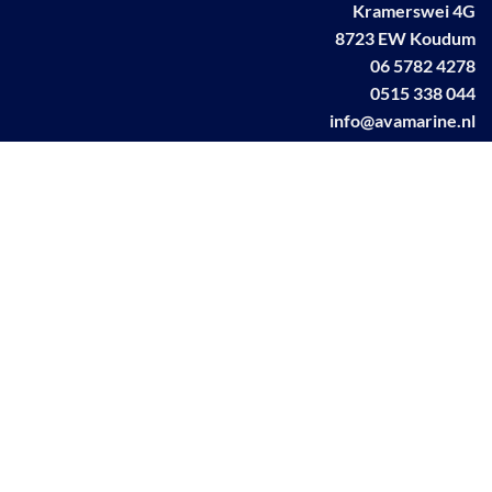
Kramerswei 4G
8723 EW Koudum
06 5782 4278
0515 338 044
info@avamarine.nl
NL63 KNAB 0259 1499 85
KvK 70395373
BTW NL001460831B71
Linkedin AVA marine
Facebook AVA/marine