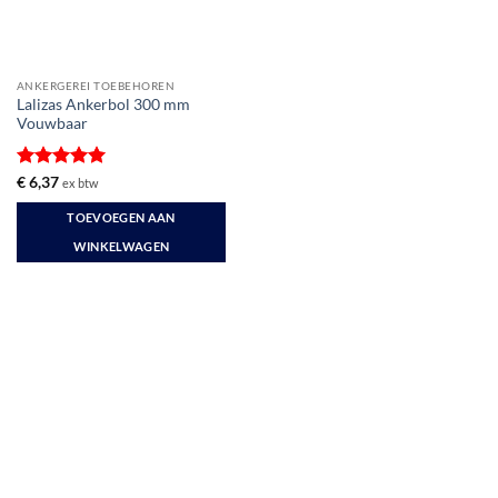
ANKERGEREI TOEBEHOREN
Lalizas Ankerbol 300 mm
Vouwbaar
Gewaardeerd
€
6,37
ex btw
5
uit 5
TOEVOEGEN AAN
WINKELWAGEN