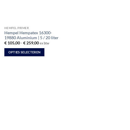
HEMPEL PRIMER
Hempel Hempatex 16300-
19880 Aluminium | 5 / 20 liter
Prijsklasse:
€
105,00
-
€
259,00
ex btw
€ 105,00
tot
OPTIES SELECTEREN
€ 259,00
Dit
product
heeft
meerdere
variaties.
Deze
optie
kan
gekozen
worden
op
de