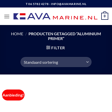
Ga
T 06 5782 4278 - INFO@AVAMARINE.NL
naar
inhoud
0
HOME
/
PRODUCTEN GETAGGED “ALUMINIUM
PRIMER”
FILTER
Aanbieding!