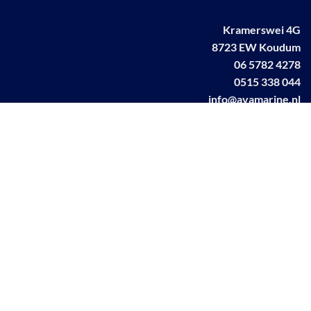
Kramerswei 4G
8723 EW Koudum
06 5782 4278
0515 338 044
info@avamarine.nl
NL63 KNAB 0259 1499 85
KvK 70395373
BTW NL001460831B71
Linkedin AVA marine