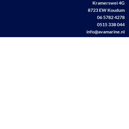
Kramerswei 4G
8723 EW Koudum
06 5782 4278
0515 338 044
info@avamarine.nl
NL63 KNAB 0259 1499 85
KvK 70395373
BTW NL001460831B71
Linkedin AVA marine
Facebook AVA/marine