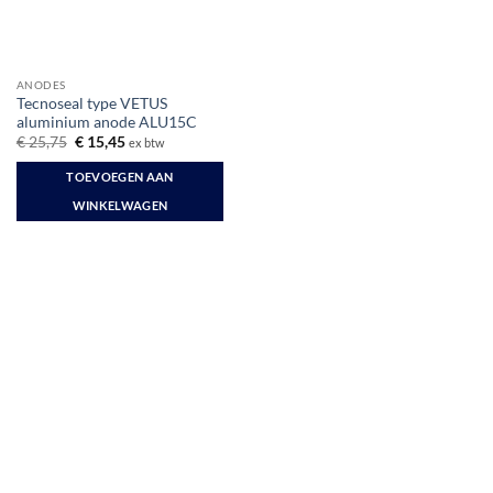
ANODES
Tecnoseal type VETUS
aluminium anode ALU15C
Oorspronkelijke
Huidige
€
25,75
€
15,45
ex btw
prijs
prijs
was:
is:
TOEVOEGEN AAN
€ 25,75.
€ 15,45.
WINKELWAGEN