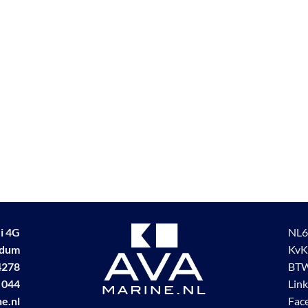
i 4G
NL6
udum
KvK
4278
BTW
 044
Lin
e.nl
Fac