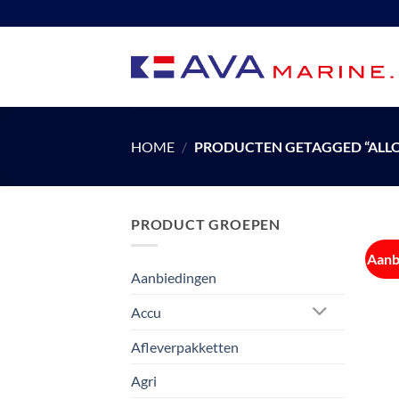
Ga
naar
inhoud
HOME
/
PRODUCTEN GETAGGED “ALLO
PRODUCT GROEPEN
Aanb
Aanbiedingen
Accu
Afleverpakketten
Agri