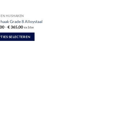
 EN HIJSHAKEN
haak Grade 8 Alloystaal
Prijsklasse:
00
-
€
365,00
ex btw
€ 37,00
tot
TIES SELECTEREN
€ 365,00
uct
dere
ties.
zen
en
uctpagina