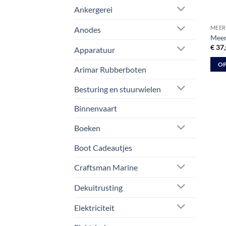
Ankergerei
MEER
Anodes
Meer
€
37,
Apparatuur
OP
Arimar Rubberboten
Dit
prod
Besturing en stuurwielen
heeft
Binnenvaart
meer
varia
Boeken
Deze
optie
Boot Cadeautjes
kan
Craftsman Marine
geko
word
Dekuitrusting
op
de
Elektriciteit
prod