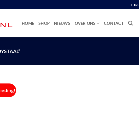
T 0
HOME
SHOP
NIEUWS
OVER ONS
CONTACT
YSTAAL”
ieding!