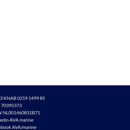
3 KNAB 0259 1499 85
 70395373
 NL001460831B71
kedin AVA marine
ebook AVA/marine