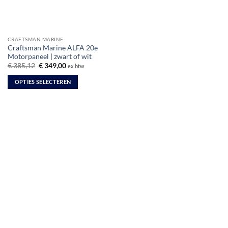
CRAFTSMAN MARINE
Craftsman Marine ALFA 20e
Motorpaneel | zwart of wit
Oorspronkelijke
Huidige
€
385,12
€
349,00
ex btw
prijs
prijs
was:
is:
OPTIES SELECTEREN
€ 385,12.
€ 349,00.
Dit
product
heeft
meerdere
variaties.
Deze
optie
kan
gekozen
worden
op
de
productpagina