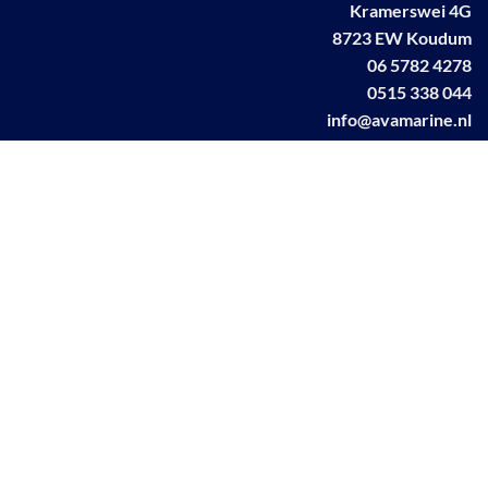
Kramerswei 4G
8723 EW Koudum
06 5782 4278
0515 338 044
info@avamarine.nl
NL63 KNAB 0259 1499 85
KvK 70395373
BTW NL001460831B71
Linkedin AVA marine
Facebook AVA/marine