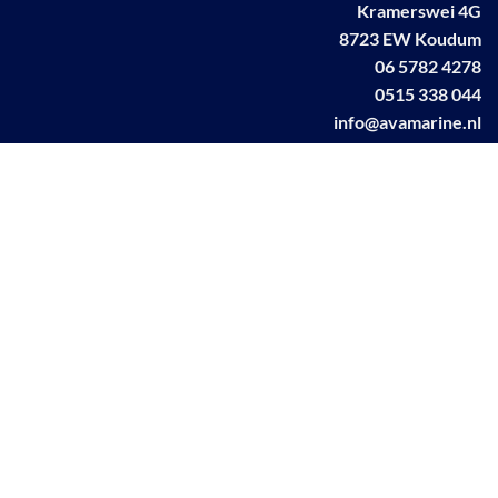
Kramerswei 4G
8723 EW Koudum
06 5782 4278
0515 338 044
info@avamarine.nl
NL63 KNAB 0259 1499 85
KvK 70395373
BTW NL001460831B71
Linkedin AVA marine
Facebook AVA/marine