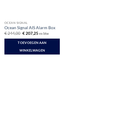
OCEAN SIGNAL
Ocean Signal AIS Alarm Box
Oorspronkelijke
Huidige
€
244,00
€
207,25
ex btw
prijs
prijs
was:
is:
TOEVOEGEN AAN
€ 244,00.
€ 207,25.
WINKELWAGEN