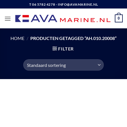
Ga
T 06 5782 4278 - INFO@AVAMARINE.NL
naar
inhoud
0
HOME
/
PRODUCTEN GETAGGED “AH.010.20008”
FILTER