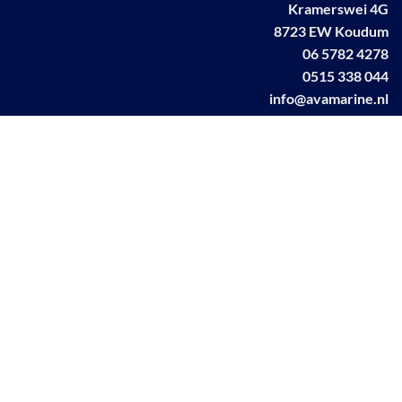
Kramerswei 4G
8723 EW Koudum
06 5782 4278
0515 338 044
info@avamarine.nl
NL63 KNAB 0259 1499 85
KvK 70395373
BTW NL001460831B71
Linkedin AVA marine
Facebook AVA/marine