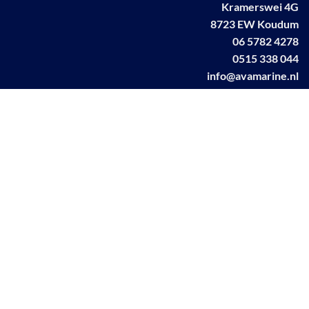
Kramerswei 4G
8723 EW Koudum
06 5782 4278
0515 338 044
info@avamarine.nl
NL63 KNAB 0259 1499 85
KvK 70395373
BTW NL001460831B71
Linkedin AVA marine
Facebook AVA/marine