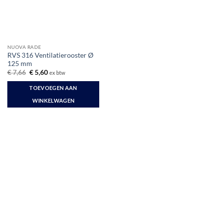
NUOVA RADE
RVS 316 Ventilatierooster Ø
125 mm
Oorspronkelijke
Huidige
€
7,66
€
5,60
ex btw
prijs
prijs
was:
is:
TOEVOEGEN AAN
€ 7,66.
€ 5,60.
WINKELWAGEN