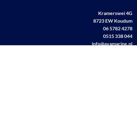
Kramerswei 4G
8723 EW Koudum
06 5782 4278
0515 338 044
info@avamarine.nl
NL63 KNAB 0259 1499 85
KvK 70395373
BTW NL001460831B71
Linkedin AVA marine