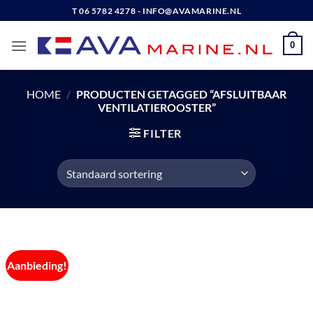
Ga
T 06 5782 4278 - INFO@AVAMARINE.NL
naar
inhoud
0
HOME
/
PRODUCTEN GETAGGED “AFSLUITBAAR
VENTILATIEROOSTER”
FILTER
Aanbieding!