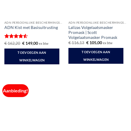
ADN PERSOONLIJKE BESCHERMINGSMIDDELEN
ADN PERSOONLIJKE BESCHERMINGSMIDDELEN
Lalizas Volgelaatsmasker
ADN Kist met Basisuitrusting
Promask | Scott
Volgelaatsmasker Promask
Oorspronkelijke
Huidige
€
116,13
€
105,00
Gewaardeerd
Oorspronkelijke
Huidige
€
162,20
€
149,00
ex btw
ex btw
prijs
prijs
prijs
prijs
4.5
uit 5
was:
is:
was:
is:
TOEVOEGEN AAN
TOEVOEGEN AAN
€ 116,13.
€ 105,00.
€ 162,20.
€ 149,00.
WINKELWAGEN
WINKELWAGEN
Aanbieding!