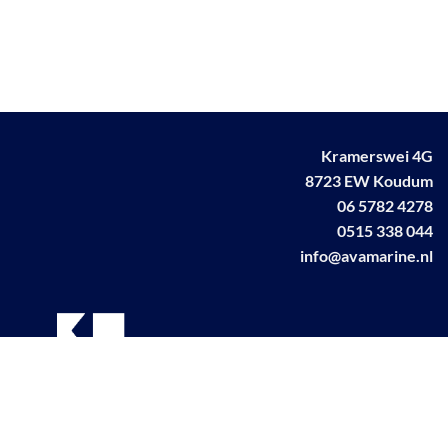
Kramerswei 4G
8723 EW Koudum
06 5782 4278
0515 338 044
info@avamarine.nl