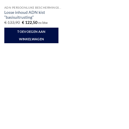
ADN PERSOONLIJKE BESCHERMINGSMIDDELEN
Losse inhoud ADN kist
“basisuitrusting”
Oorspronkelijke
Huidige
€
133,90
€
122,50
ex btw
prijs
prijs
was:
is:
TOEVOEGEN AAN
€ 133,90.
€ 122,50.
WINKELWAGEN