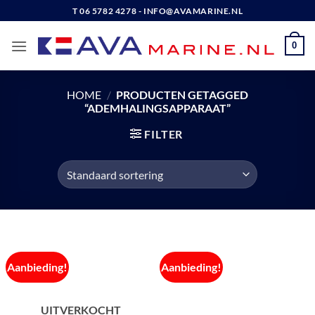
Ga
T 06 5782 4278 - INFO@AVAMARINE.NL
naar
inhoud
0
HOME
/
PRODUCTEN GETAGGED
“ADEMHALINGSAPPARAAT”
FILTER
Aanbieding!
Aanbieding!
UITVERKOCHT