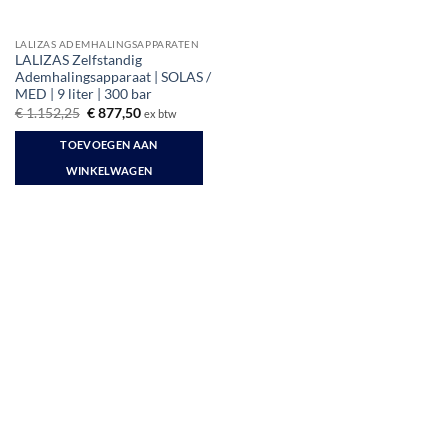
LALIZAS ADEMHALINGSAPPARATEN
LALIZAS Zelfstandig
Ademhalingsapparaat | SOLAS /
MED | 9 liter | 300 bar
Oorspronkelijke
Huidige
€
1.152,25
€
877,50
ex btw
prijs
prijs
was:
is:
TOEVOEGEN AAN
€ 1.152,25.
€ 877,50.
WINKELWAGEN