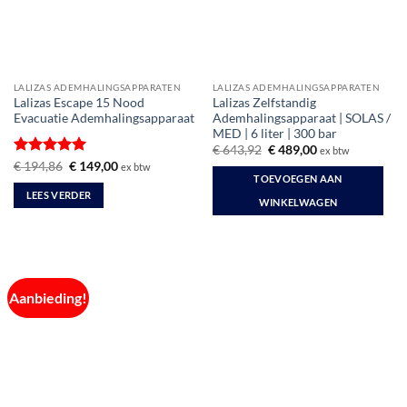
LALIZAS ADEMHALINGSAPPARATEN
LALIZAS ADEMHALINGSAPPARATEN
Lalizas Escape 15 Nood
Lalizas Zelfstandig
Evacuatie Ademhalingsapparaat
Ademhalingsapparaat | SOLAS /
MED | 6 liter | 300 bar
Oorspronkelijke
Huidige
€
643,92
€
489,00
ex btw
prijs
prijs
Gewaardeerd
Oorspronkelijke
Huidige
€
194,86
€
149,00
ex btw
was:
is:
prijs
prijs
TOEVOEGEN AAN
5
uit 5
€ 643,92.
€ 489,00.
was:
is:
LEES VERDER
€ 194,86.
€ 149,00.
WINKELWAGEN
Aanbieding!