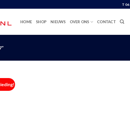
T 0
HOME
SHOP
NIEUWS
OVER ONS
CONTACT
7”
ieding!