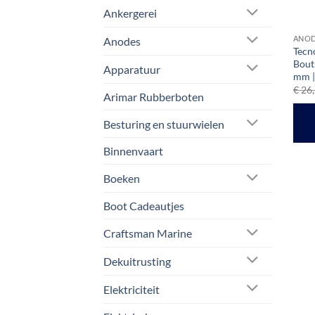
Ankergerei
ANOD
Anodes
Tecn
Bout
Apparatuur
mm |
€
26,
Arimar Rubberboten
Besturing en stuurwielen
Binnenvaart
Boeken
Boot Cadeautjes
Craftsman Marine
Dekuitrusting
Elektriciteit