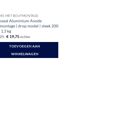
ES MET BOUTMONTAGE
oseal Aluminium Anode
montage | drop model | steek 200
 1.3 kg
Oorspronkelijke
Huidige
25
€
19,75
ex btw
prijs
prijs
was:
is:
TOEVOEGEN AAN
€ 26,25.
€ 19,75.
WINKELWAGEN