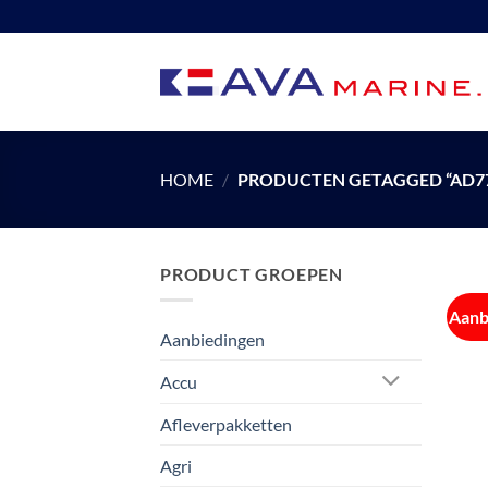
Ga
naar
inhoud
HOME
/
PRODUCTEN GETAGGED “AD7
PRODUCT GROEPEN
Aanb
Aanbiedingen
Accu
Afleverpakketten
Agri