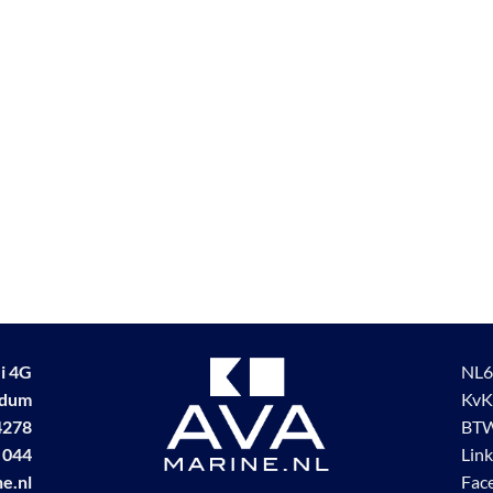
i 4G
NL6
udum
KvK
4278
BTW
 044
Lin
e.nl
Fac