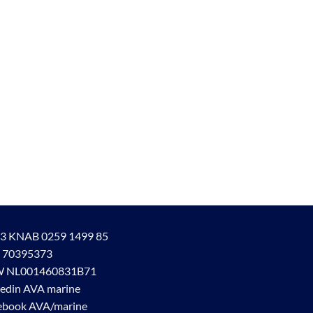
3 KNAB 0259 1499 85
 70395373
 NL001460831B71
kedin AVA marine
ebook AVA/marine