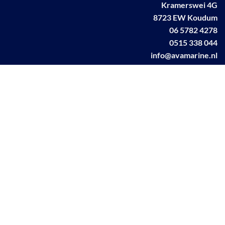
Kramerswei 4G
8723 EW Koudum
06 5782 4278
0515 338 044
info@avamarine.nl
NL63 KNAB 0259 1499 85
KvK 70395373
BTW NL001460831B71
Linkedin AVA marine
Facebook AVA/marine