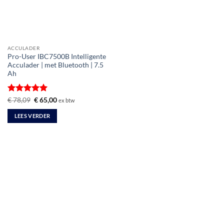
ACCULADER
Pro-User IBC7500B Intelligente
Acculader | met Bluetooth | 7.5
Ah
Gewaardeerd
Oorspronkelijke
Huidige
€
78,09
€
65,00
ex btw
prijs
prijs
5
uit 5
was:
is:
LEES VERDER
€ 78,09.
€ 65,00.