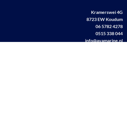
Kramerswei 4G
8723 EW Koudum
06 5782 4278
0515 338 044
info@avamarine.nl
NL63 KNAB 0259 1499 85
KvK 70395373
BTW NL001460831B71
Linkedin AVA marine