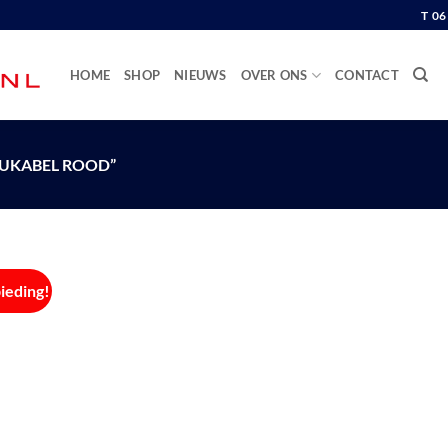
T 0
HOME
SHOP
NIEUWS
OVER ONS
CONTACT
UKABEL ROOD”
ieding!