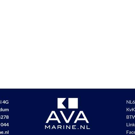
i 4G
NL6
udum
KvK
4278
BTW
 044
Lin
e.nl
Fac