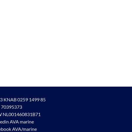
3 KNAB 0259 1499 85
 70395373
 NL001460831B71
kedin AVA marine
ebook AVA/marine