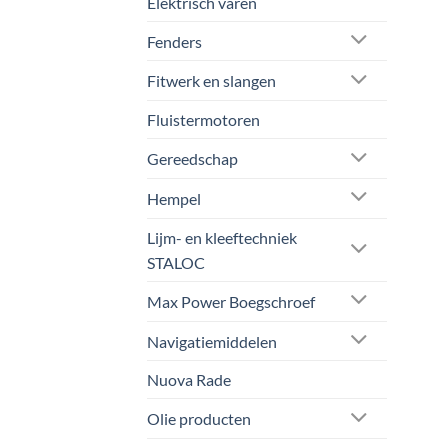
Elektrisch varen
de
prod
Fenders
Fitwerk en slangen
Fluistermotoren
Gereedschap
Hempel
Lijm- en kleeftechniek
STALOC
Max Power Boegschroef
Navigatiemiddelen
Nuova Rade
Olie producten