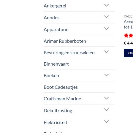
Ankergerei
KABE
Anodes
Accu
tot 
Apparatuur
Arimar Rubberboten
Gewa
€
4,4
5
ui
Besturing en stuurwielen
OP
Dit
Binnenvaart
prod
heeft
Boeken
meer
Boot Cadeautjes
varia
Deze
Craftsman Marine
optie
kan
Dekuitrusting
geko
Elektriciteit
word
op