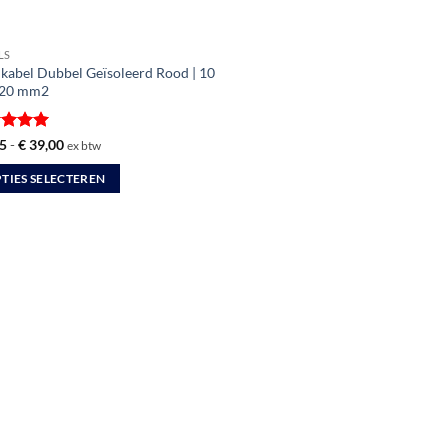
LS
kabel Dubbel Geïsoleerd Rood | 10
120 mm2
ardeerd
Prijsklasse:
5
-
€
39,00
ex btw
€ 4,45
t 5
tot
TIES SELECTEREN
€ 39,00
uct
dere
ties.
zen
en