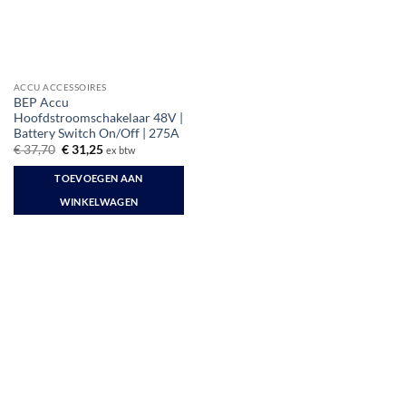
ACCU ACCESSOIRES
BEP Accu
Hoofdstroomschakelaar 48V |
Battery Switch On/Off | 275A
Oorspronkelijke
Huidige
€
37,70
€
31,25
ex btw
prijs
prijs
was:
is:
TOEVOEGEN AAN
€ 37,70.
€ 31,25.
WINKELWAGEN