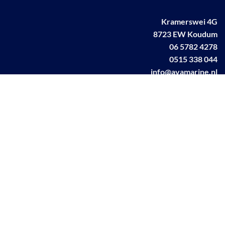
Kramerswei 4G
8723 EW Koudum
06 5782 4278
0515 338 044
info@avamarine.nl
NL63 KNAB 0259 1499 85
KvK 70395373
BTW NL001460831B71
Linkedin AVA marine