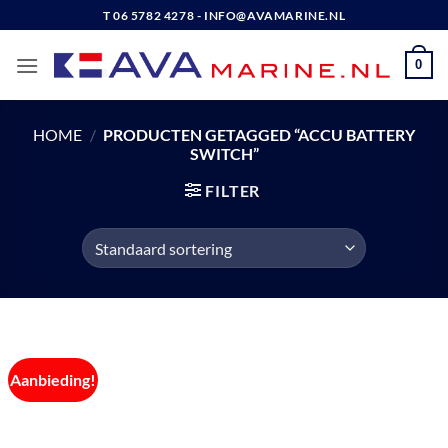
Ga
T 06 5782 4278 - INFO@AVAMARINE.NL
naar
inhoud
0
HOME
/
PRODUCTEN GETAGGED “ACCU BATTERY
SWITCH”
FILTER
Aanbieding!