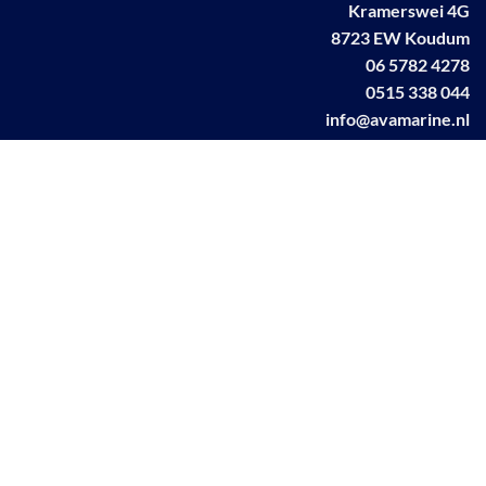
Kramerswei 4G
8723 EW Koudum
06 5782 4278
0515 338 044
info@avamarine.nl
NL63 KNAB 0259 1499 85
KvK 70395373
BTW NL001460831B71
Linkedin AVA marine
Facebook AVA/marine