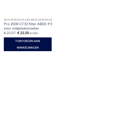
ADN PERSOONLIJKE BESCHERMINGSMIDDELEN
Pro 2000 CF32 filter ABEK-P3
voor volgelaatsmasker
Oorspronkelijke
Huidige
€
25,97
€
22,50
ex btw
prijs
prijs
was:
is:
TOEVOEGEN AAN
€ 25,97.
€ 22,50.
WINKELWAGEN