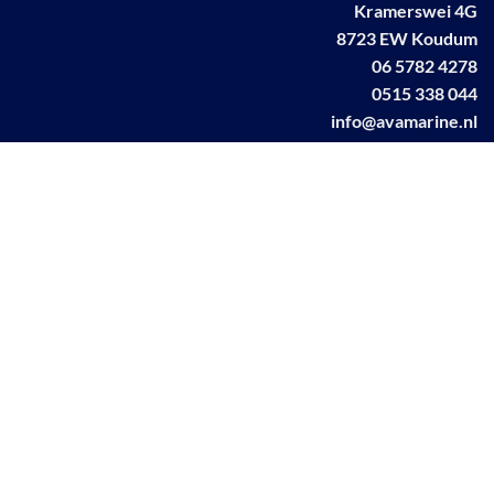
Kramerswei 4G
8723 EW Koudum
06 5782 4278
0515 338 044
info@avamarine.nl
NL63 KNAB 0259 1499 85
KvK 70395373
BTW NL001460831B71
Linkedin AVA marine
Facebook AVA/marine