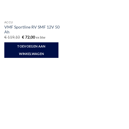
ACCU
VMF Sportline RV SMF 12V 50
Ah
Oorspronkelijke
Huidige
€
119,10
€
72,00
ex btw
prijs
prijs
was:
is:
TOEVOEGEN AAN
€ 119,10.
€ 72,00.
WINKELWAGEN