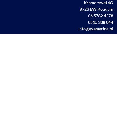
Kramerswei 4G
8723 EW Koudum
06 5782 4278
0515 338 044
info@avamarine.nl
NL63 KNAB 0259 1499 85
KvK 70395373
BTW NL001460831B71
Linkedin AVA marine
Facebook AVA/marine