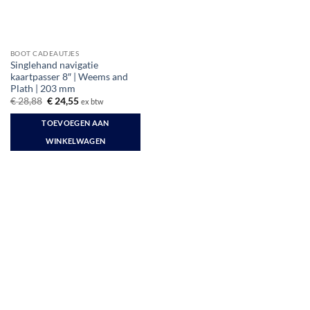
BOOT CADEAUTJES
Singlehand navigatie
kaartpasser 8″ | Weems and
Plath | 203 mm
Oorspronkelijke
Huidige
€
28,88
€
24,55
ex btw
prijs
prijs
was:
is:
TOEVOEGEN AAN
€ 28,88.
€ 24,55.
WINKELWAGEN