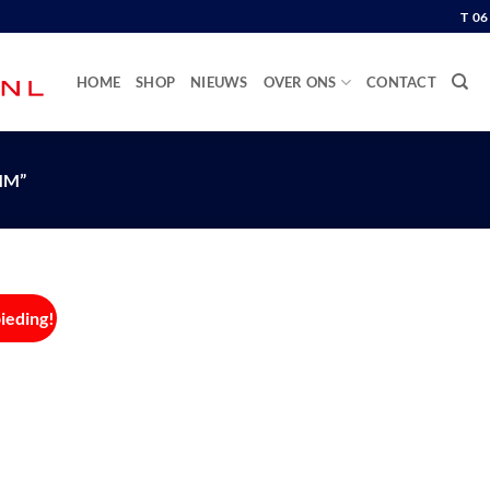
T 0
HOME
SHOP
NIEUWS
OVER ONS
CONTACT
MM”
ieding!