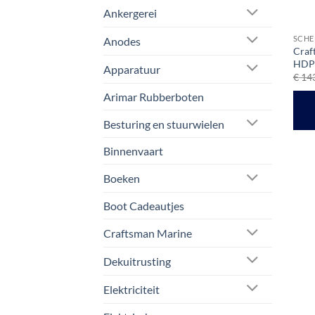
Ankergerei
SCHE
Anodes
Craf
HDPE
Apparatuur
€
143
Arimar Rubberboten
Besturing en stuurwielen
Binnenvaart
Boeken
Boot Cadeautjes
Craftsman Marine
Dekuitrusting
Elektriciteit