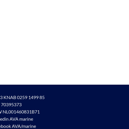
3 KNAB 0259 1499 85
 70395373
 NL001460831B71
kedin AVA marine
ebook AVA/marine