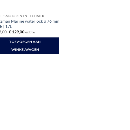
EPSMOTOREN EN TECHNIEK
tsman Marine waterlock ø 76 mm |
 | 17L
Oorspronkelijke
Huidige
,00
€
129,00
ex btw
prijs
prijs
was:
is:
TOEVOEGEN AAN
€ 143,00.
€ 129,00.
WINKELWAGEN