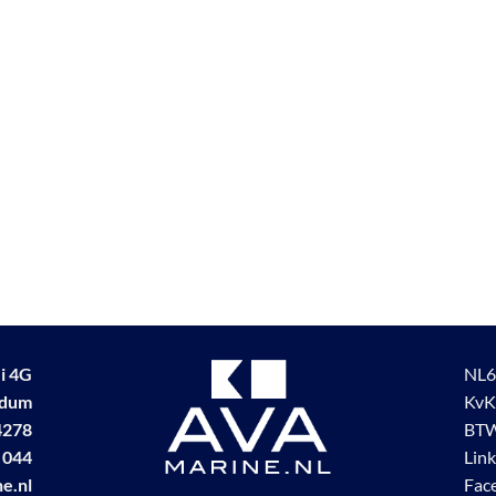
i 4G
NL6
udum
KvK
4278
BTW
 044
Lin
e.nl
Fac