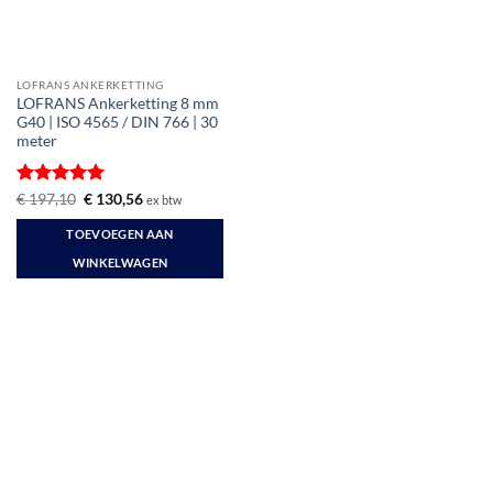
LOFRANS ANKERKETTING
LOFRANS Ankerketting 8 mm
G40 | ISO 4565 / DIN 766 | 30
meter
Gewaardeerd
Oorspronkelijke
Huidige
€
197,10
€
130,56
ex btw
prijs
prijs
5
uit 5
was:
is:
TOEVOEGEN AAN
€ 197,10.
€ 130,56.
WINKELWAGEN