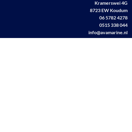
Kramerswei 4G
8723 EW Koudum
06 5782 4278
0515 338 044
info@avamarine.nl
NL63 KNAB 0259 1499 85
KvK 70395373
BTW NL001460831B71
Linkedin AVA marine
Facebook AVA/marine