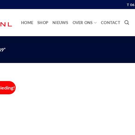
T 0
HOME
SHOP
NIEUWS
OVER ONS
CONTACT
9”
ieding!