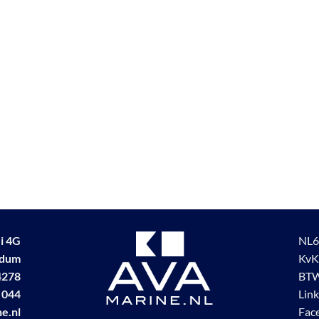
i 4G
NL6
udum
KvK
4278
BTW
 044
Lin
e.nl
Fac