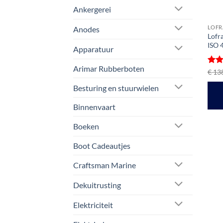
Ankergerei
LOFR
Anodes
Lofr
ISO 
Apparatuur
Arimar Rubberboten
Gewa
€
138
4
ui
Besturing en stuurwielen
Binnenvaart
Boeken
Boot Cadeautjes
Craftsman Marine
Dekuitrusting
Elektriciteit