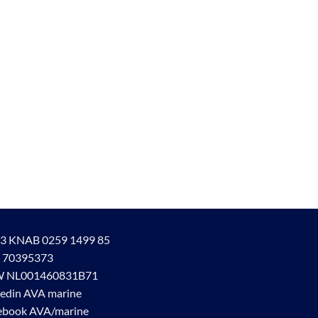
3 KNAB 0259 1499 85
 70395373
 NL001460831B71
kedin AVA marine
ebook AVA/marine