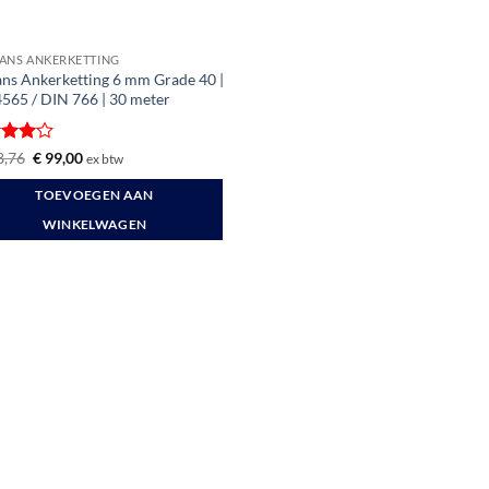
ANS ANKERKETTING
ans Ankerketting 6 mm Grade 40 |
4565 / DIN 766 | 30 meter
ardeerd
Oorspronkelijke
Huidige
,76
€
99,00
ex btw
prijs
prijs
t 5
was:
is:
TOEVOEGEN AAN
€ 138,76.
€ 99,00.
WINKELWAGEN