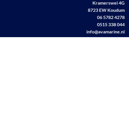
Kramerswei 4G
8723 EW Koudum
06 5782 4278
0515 338 044
info@avamarine.nl
NL63 KNAB 0259 1499 85
KvK 70395373
BTW NL001460831B71
Linkedin AVA marine
Facebook AVA/marine