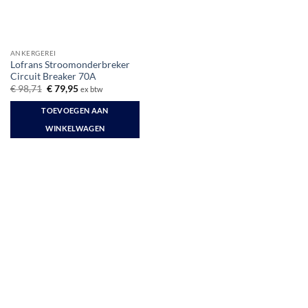
ANKERGEREI
Lofrans Stroomonderbreker
Circuit Breaker 70A
Oorspronkelijke
Huidige
€
98,71
€
79,95
ex btw
prijs
prijs
was:
is:
TOEVOEGEN AAN
€ 98,71.
€ 79,95.
WINKELWAGEN