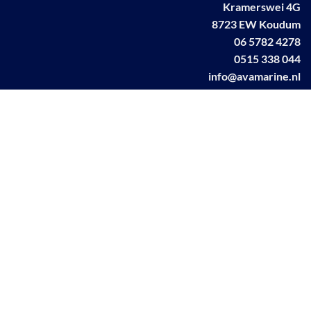
Kramerswei 4G
8723 EW Koudum
06 5782 4278
0515 338 044
info@avamarine.nl
NL63 KNAB 0259 1499 85
KvK 70395373
BTW NL001460831B71
Linkedin AVA marine
Facebook AVA/marine