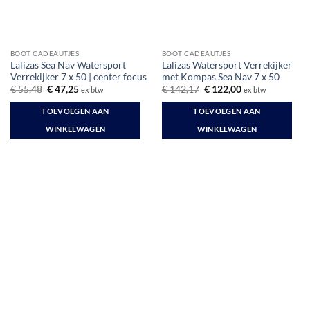
BOOT CADEAUTJES
BOOT CADEAUTJES
Lalizas Sea Nav Watersport
Lalizas Watersport Verrekijker
Verrekijker 7 x 50 | center focus
met Kompas Sea Nav 7 x 50
Oorspronkelijke
Huidige
Oorspronkelijke
Huidige
€
55,48
€
47,25
€
142,17
€
122,00
ex btw
ex btw
prijs
prijs
prijs
prijs
was:
is:
was:
is:
TOEVOEGEN AAN
TOEVOEGEN AAN
€ 55,48.
€ 47,25.
€ 142,17.
€ 122,00.
WINKELWAGEN
WINKELWAGEN