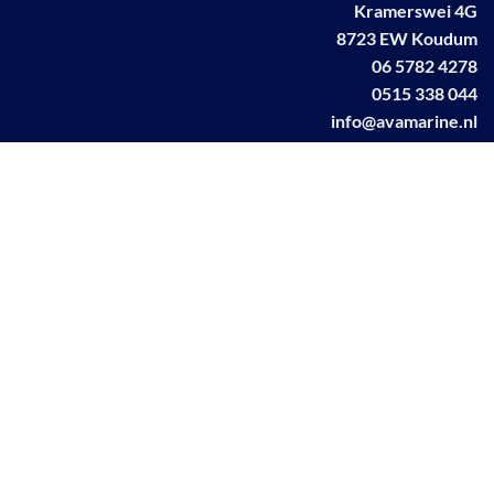
Kramerswei 4G
8723 EW Koudum
06 5782 4278
0515 338 044
info@avamarine.nl
NL63 KNAB 0259 1499 85
KvK 70395373
BTW NL001460831B71
Linkedin AVA marine
Facebook AVA/marine