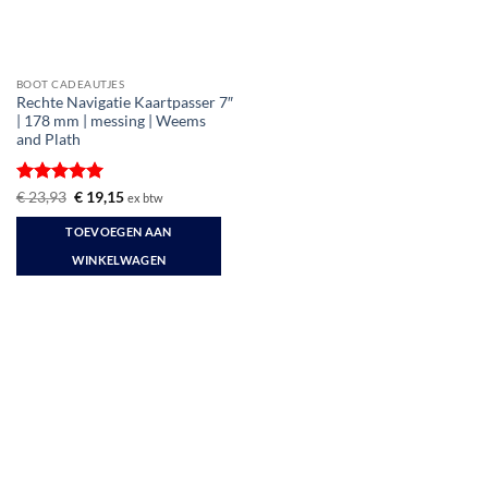
BOOT CADEAUTJES
Rechte Navigatie Kaartpasser 7″
| 178 mm | messing | Weems
and Plath
Gewaardeerd
Oorspronkelijke
Huidige
€
23,93
€
19,15
ex btw
prijs
prijs
5
uit 5
was:
is:
TOEVOEGEN AAN
€ 23,93.
€ 19,15.
WINKELWAGEN