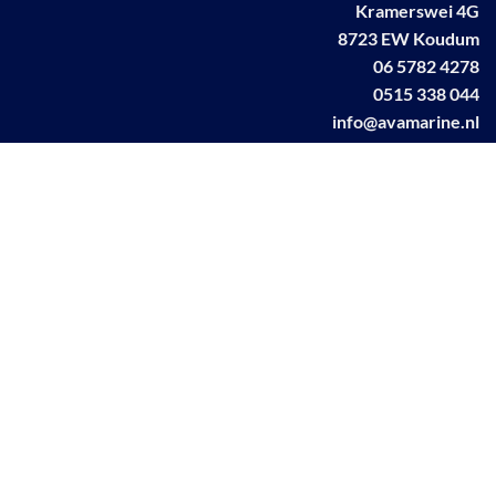
Kramerswei 4G
8723 EW Koudum
06 5782 4278
0515 338 044
info@avamarine.nl
NL63 KNAB 0259 1499 85
KvK 70395373
BTW NL001460831B71
Linkedin AVA marine
Facebook AVA/marine