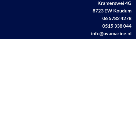
Kramerswei 4G
8723 EW Koudum
06 5782 4278
0515 338 044
info@avamarine.nl
NL63 KNAB 0259 1499 85
KvK 70395373
BTW NL001460831B71
Linkedin AVA marine
Facebook AVA/marine