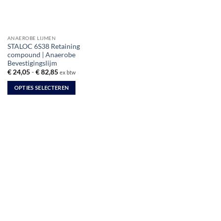
ANAEROBE LIJMEN
STALOC 6S38 Retaining
compound | Anaerobe
Bevestigingslijm
Prijsklasse:
€
24,05
-
€
82,85
ex btw
€ 24,05
tot
OPTIES SELECTEREN
€ 82,85
Dit
product
heeft
meerdere
variaties.
Deze
optie
kan
gekozen
worden
op
de