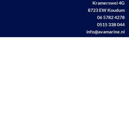
Kramerswei 4G
8723 EW Koudum
06 5782 4278
0515 338 044
info@avamarine.nl
NL63 KNAB 0259 1499 85
KvK 70395373
BTW NL001460831B71
Linkedin AVA marine
Facebook AVA/marine