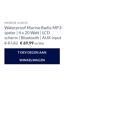
MARINE AUDIO
Waterproof Marine Radio MP3-
speler | 4 x 20 Watt | LCD
scherm | Bluetooth | AUX input
Oorspronkelijke
Huidige
€
87,82
€
69,99
ex btw
prijs
prijs
was:
is:
TOEVOEGEN AAN
€ 87,82.
€ 69,99.
WINKELWAGEN