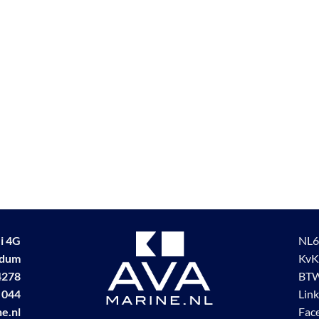
i 4G
NL6
udum
KvK
4278
BTW
 044
Lin
e.nl
Fac