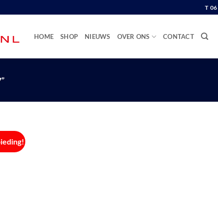
T 0
HOME
SHOP
NIEUWS
OVER ONS
CONTACT
”
ieding!