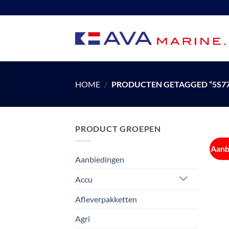
Ga
naar
inhoud
HOME
/
PRODUCTEN GETAGGED “5S77
PRODUCT GROEPEN
Aanb
Aanbiedingen
Accu
Afleverpakketten
Agri