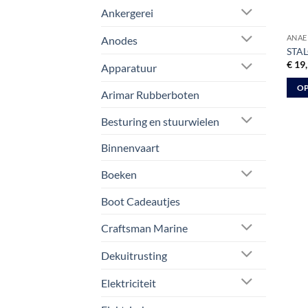
Ankergerei
ANAE
Anodes
STAL
€
19,
Apparatuur
OP
Arimar Rubberboten
Dit
prod
Besturing en stuurwielen
heeft
Binnenvaart
meer
varia
Boeken
Deze
optie
Boot Cadeautjes
kan
Craftsman Marine
geko
word
Dekuitrusting
op
de
Elektriciteit
prod