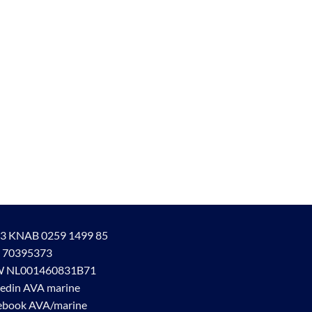
3 KNAB 0259 1499 85
 70395373
 NL001460831B71
kedin AVA marine
ebook AVA/marine