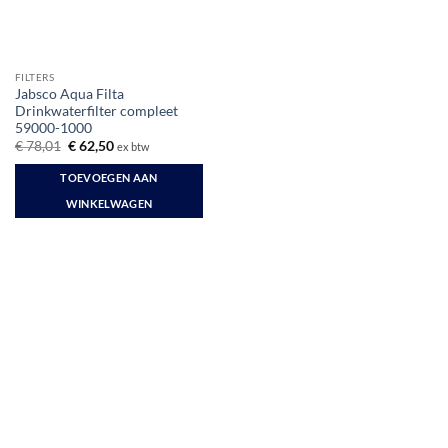
FILTERS
Jabsco Aqua Filta
Drinkwaterfilter compleet
59000-1000
Oorspronkelijke
Huidige
€
78,01
€
62,50
ex btw
prijs
prijs
was:
is:
TOEVOEGEN AAN
€ 78,01.
€ 62,50.
WINKELWAGEN