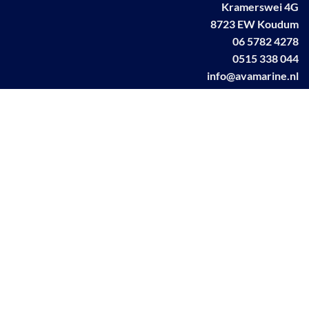
Kramerswei 4G
8723 EW Koudum
06 5782 4278
0515 338 044
info@avamarine.nl
NL63 KNAB 0259 1499 85
KvK 70395373
BTW NL001460831B71
Linkedin AVA marine
Facebook AVA/marine