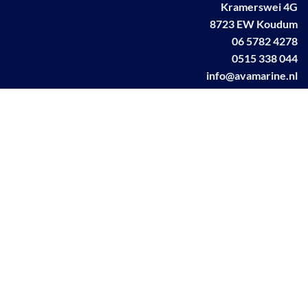
Kramerswei 4G
8723 EW Koudum
06 5782 4278
0515 338 044
info@avamarine.nl
NL63 KNAB 0259 1499 85
KvK 70395373
BTW NL001460831B71
Linkedin AVA marine
Facebook AVA/marine