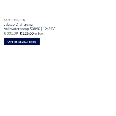
AANBIEDINGEN
Jabsco Diafragma
Vuilwaterpomp 50890 | 12/24V
Oorspronkelijke
Huidige
€
301,09
€
225,00
ex btw
prijs
prijs
was:
is:
OPTIES SELECTEREN
€ 301,09.
€ 225,00.
Dit
product
heeft
meerdere
variaties.
Deze
optie
kan
gekozen
worden
op
de
productpagina