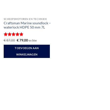
SCHEEPSMOTOREN EN TECHNIEK
Craftsman Marine soundlock –
waterlock HDPE 50 mm 7L
Gewaardeerd
Oorspronkelijke
Huidige
€
87,00
€
79,00
ex btw
prijs
prijs
5
uit 5
was:
is:
TOEVOEGEN AAN
€ 87,00.
€ 79,00.
WINKELWAGEN