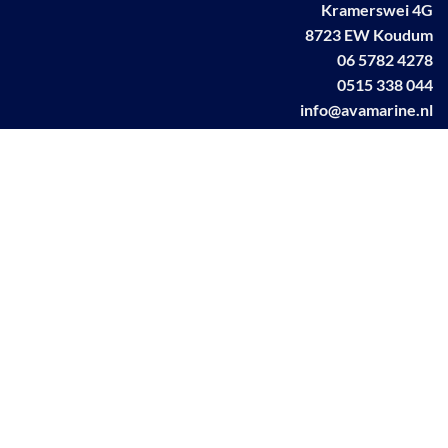
Kramerswei 4G
8723 EW Koudum
06 5782 4278
0515 338 044
info@avamarine.nl
NL63 KNAB 0259 1499 85
KvK 70395373
BTW NL001460831B71
Linkedin AVA marine
Facebook AVA/marine