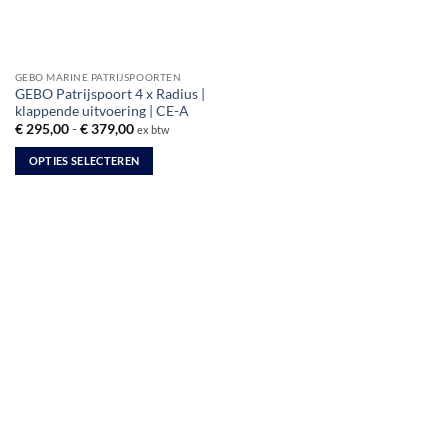
GEBO MARINE PATRIJSPOORTEN
GEBO Patrijspoort 4 x Radius |
klappende uitvoering | CE-A
Prijsklasse:
€
295,00
-
€
379,00
ex btw
€ 295,00
tot
OPTIES SELECTEREN
€ 379,00
Dit
product
heeft
meerdere
variaties.
Deze
optie
kan
gekozen
worden
op
de
productpagina