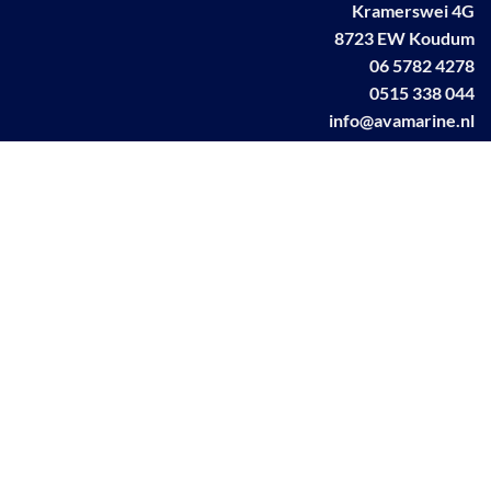
Kramerswei 4G
8723 EW Koudum
06 5782 4278
0515 338 044
info@avamarine.nl
NL63 KNAB 0259 1499 85
KvK 70395373
BTW NL001460831B71
Linkedin AVA marine
Facebook AVA/marine