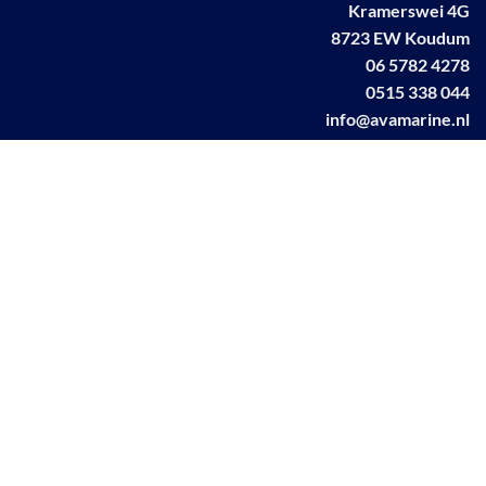
Kramerswei 4G
8723 EW Koudum
06 5782 4278
0515 338 044
info@avamarine.nl
NL63 KNAB 0259 1499 85
KvK 70395373
BTW NL001460831B71
Linkedin AVA marine
Facebook AVA/marine