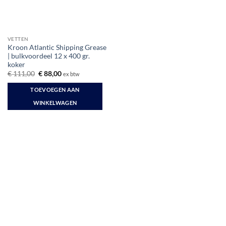
VETTEN
Kroon Atlantic Shipping Grease
| bulkvoordeel 12 x 400 gr.
koker
Oorspronkelijke
Huidige
€
111,00
€
88,00
ex btw
prijs
prijs
was:
is:
TOEVOEGEN AAN
€ 111,00.
€ 88,00.
WINKELWAGEN