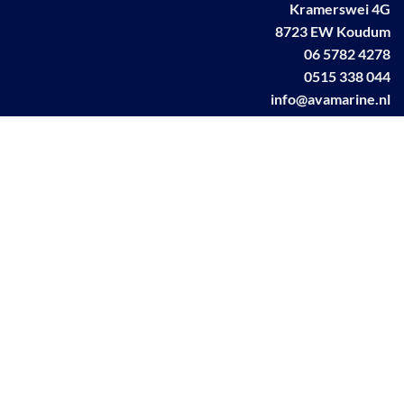
Kramerswei 4G
8723 EW Koudum
06 5782 4278
0515 338 044
info@avamarine.nl
NL63 KNAB 0259 1499 85
KvK 70395373
BTW NL001460831B71
Linkedin AVA marine
Facebook AVA/marine