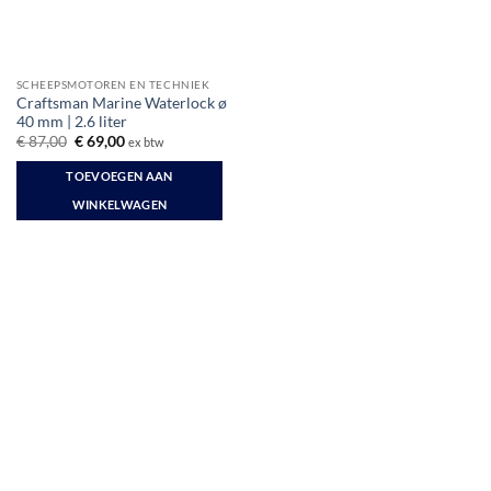
SCHEEPSMOTOREN EN TECHNIEK
Craftsman Marine Waterlock ø
40 mm | 2.6 liter
Oorspronkelijke
Huidige
€
87,00
€
69,00
ex btw
prijs
prijs
was:
is:
TOEVOEGEN AAN
€ 87,00.
€ 69,00.
WINKELWAGEN