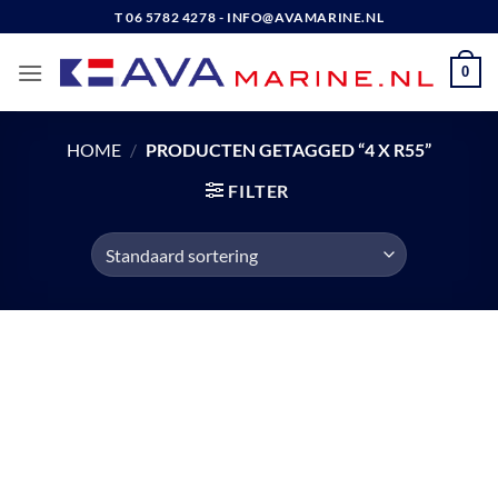
Ga
T 06 5782 4278 - INFO@AVAMARINE.NL
naar
inhoud
0
HOME
/
PRODUCTEN GETAGGED “4 X R55”
FILTER