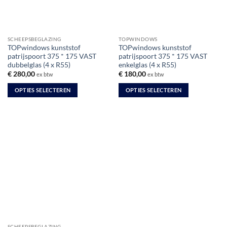
SCHEEPSBEGLAZING
TOPWINDOWS
TOPwindows kunststof
TOPwindows kunststof
patrijspoort 375 * 175 VAST
patrijspoort 375 * 175 VAST
dubbelglas (4 x R55)
enkelglas (4 x R55)
€
280,00
€
180,00
ex btw
ex btw
OPTIES SELECTEREN
OPTIES SELECTEREN
Dit
Dit
product
product
heeft
heeft
meerdere
meerdere
variaties.
variaties.
Deze
Deze
optie
optie
kan
kan
gekozen
gekozen
worden
worden
op
op
de
de
SCHEEPSBEGLAZING