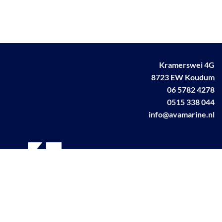
Kramerswei 4G
8723 EW Koudum
06 5782 4278
0515 338 044
info@avamarine.nl
NL63 KNAB 0259 1499 85