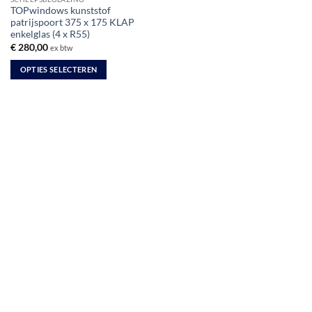
productpagina
productpagina
TOPwindows kunststof
patrijspoort 375 x 175 KLAP
enkelglas (4 x R55)
€
280,00
ex btw
OPTIES SELECTEREN
Dit
product
heeft
meerdere
variaties.
Deze
optie
kan
gekozen
worden
op
de
productpagina