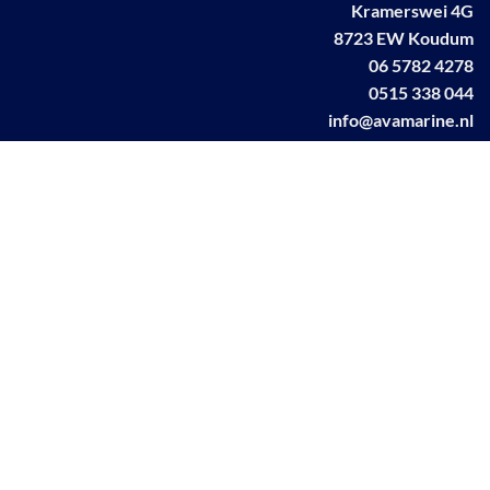
Kramerswei 4G
8723 EW Koudum
06 5782 4278
0515 338 044
info@avamarine.nl
NL63 KNAB 0259 1499 85
KvK 70395373
BTW NL001460831B71
Linkedin AVA marine
Facebook AVA/marine