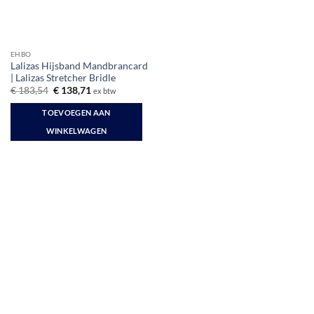
EHBO
Lalizas Hijsband Mandbrancard
| Lalizas Stretcher Bridle
Oorspronkelijke
Huidige
€
183,54
€
138,71
ex btw
prijs
prijs
was:
is:
TOEVOEGEN AAN
€ 183,54.
€ 138,71.
WINKELWAGEN