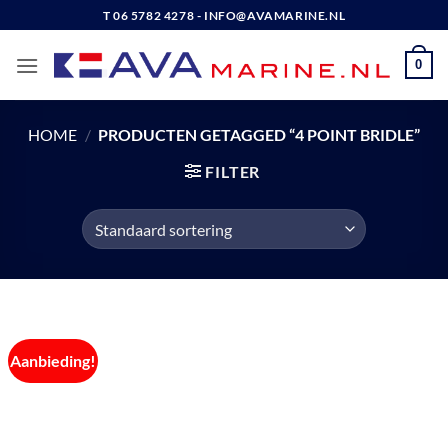
Ga
T 06 5782 4278 - INFO@AVAMARINE.NL
naar
inhoud
0
HOME
/
PRODUCTEN GETAGGED “4 POINT BRIDLE”
FILTER
Aanbieding!