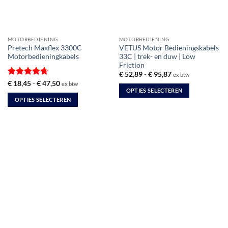
MOTORBEDIENING
MOTORBEDIENING
Pretech Maxflex 3300C
VETUS Motor Bedieningskabels
Motorbedieningkabels
33C | trek- en duw | Low
Friction
Prijsklasse:
€
52,89
-
€
95,87
ex btw
€ 52,89
Gewaardeerd
Prijsklasse:
€
18,45
-
€
47,50
ex btw
tot
€ 18,45
OPTIES SELECTEREN
4.67
uit 5
€ 95,87
tot
OPTIES SELECTEREN
Dit
€ 47,50
Dit
product
product
heeft
heeft
meerdere
meerdere
variaties.
variaties.
Deze
Deze
optie
optie
kan
kan
gekozen
gekozen
worden
worden
op
op
de