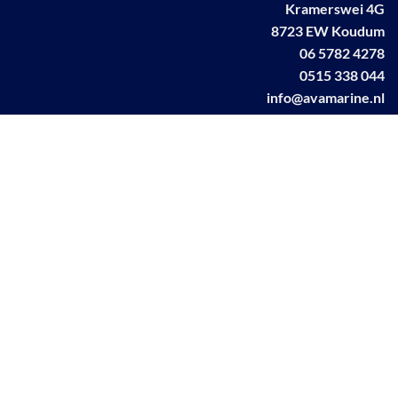
Kramerswei 4G
8723 EW Koudum
06 5782 4278
0515 338 044
info@avamarine.nl
NL63 KNAB 0259 1499 85
KvK 70395373
BTW NL001460831B71
Linkedin AVA marine
Facebook AVA/marine