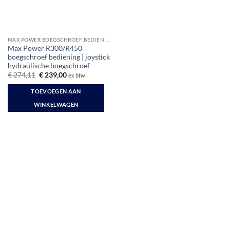
MAX POWER BOEGSCHROEF BEDIENING
Max Power R300/R450
boegschroef bediening | joystick
hydraulische boegschroef
Oorspronkelijke
Huidige
€
274,11
€
239,00
ex btw
prijs
prijs
was:
is:
TOEVOEGEN AAN
€ 274,11.
€ 239,00.
WINKELWAGEN