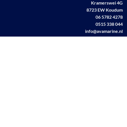
Kramerswei 4G
8723 EW Koudum
06 5782 4278
0515 338 044
info@avamarine.nl
NL63 KNAB 0259 1499 85
KvK 70395373
BTW NL001460831B71
Linkedin AVA marine
Facebook AVA/marine