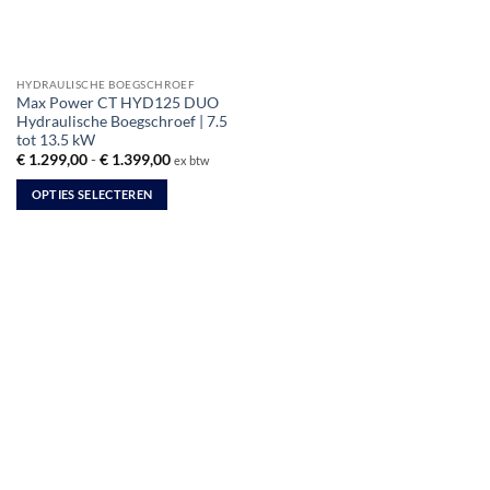
HYDRAULISCHE BOEGSCHROEF
Max Power CT HYD125 DUO
Hydraulische Boegschroef | 7.5
tot 13.5 kW
Prijsklasse:
€
1.299,00
-
€
1.399,00
ex btw
€ 1.299,00
tot
OPTIES SELECTEREN
€ 1.399,00
Dit
product
heeft
meerdere
variaties.
Deze
optie
kan
gekozen
worden
op
de