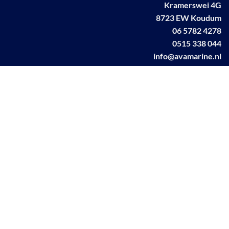
Kramerswei 4G
8723 EW Koudum
06 5782 4278
0515 338 044
info@avamarine.nl
NL63 KNAB 0259 1499 85
KvK 70395373
BTW NL001460831B71
Linkedin AVA marine
Facebook AVA/marine