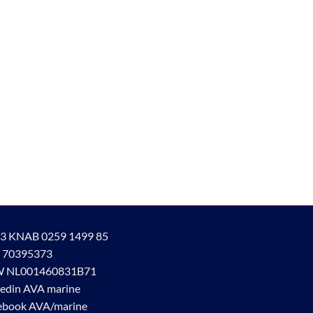
3 KNAB 0259 1499 85
 70395373
 NL001460831B71
kedin AVA marine
ebook AVA/marine