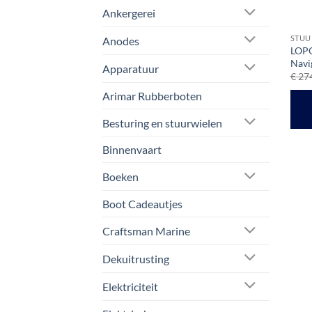
Ankergerei
STU
Anodes
LOPO
Navi
Apparatuur
€
274
Arimar Rubberboten
Besturing en stuurwielen
Binnenvaart
Boeken
Boot Cadeautjes
Craftsman Marine
Dekuitrusting
Elektriciteit