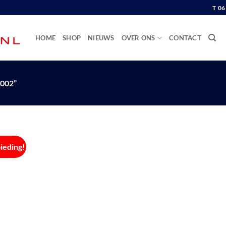
T 0
HOME
SHOP
NIEUWS
OVER ONS
CONTACT
002”
ieding!