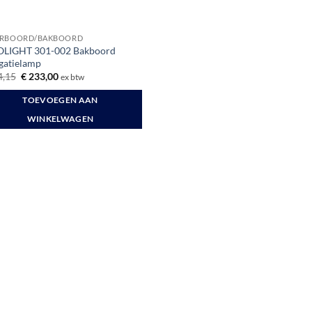
URBOORD/BAKBOORD
LIGHT 301-002 Bakboord
gatielamp
Oorspronkelijke
Huidige
,15
€
233,00
ex btw
prijs
prijs
was:
is:
TOEVOEGEN AAN
€ 274,15.
€ 233,00.
WINKELWAGEN