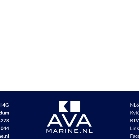
i 4G
NL6
udum
KvK
4278
BTW
 044
Lin
e.nl
Fac