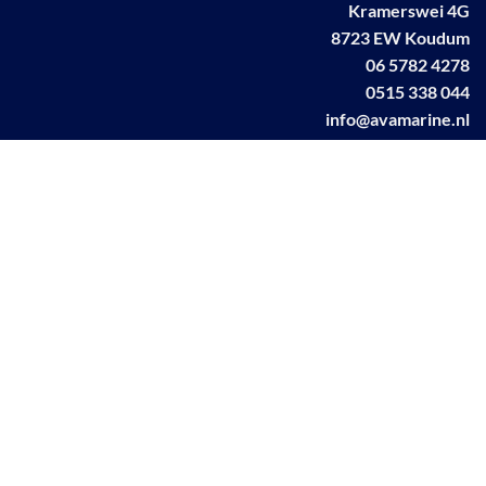
Kramerswei 4G
8723 EW Koudum
06 5782 4278
0515 338 044
info@avamarine.nl
NL63 KNAB 0259 1499 85
KvK 70395373
BTW NL001460831B71
Linkedin AVA marine
Facebook AVA/marine