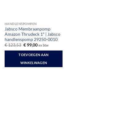
HANDLENSPOMPEN
Jabsco Membraanpomp
Amazon Thrudeck 1″ | Jabsco
handlenspomp 29250-0010
Oorspronkelijke
Huidige
€
123,53
€
99,00
ex btw
prijs
prijs
was:
is:
TOEVOEGEN AAN
€ 123,53.
€ 99,00.
WINKELWAGEN