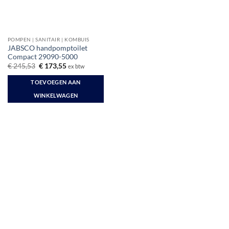
POMPEN | SANITAIR | KOMBUIS
JABSCO handpomptoilet
Compact 29090-5000
Oorspronkelijke
Huidige
€
245,53
€
173,55
ex btw
prijs
prijs
was:
is:
TOEVOEGEN AAN
€ 245,53.
€ 173,55.
WINKELWAGEN