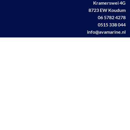
Kramerswei 4G
8723 EW Koudum
06 5782 4278
0515 338 044
info@avamarine.nl
NL63 KNAB 0259 1499 85
KvK 70395373
BTW NL001460831B71
Linkedin AVA marine
Facebook AVA/marine